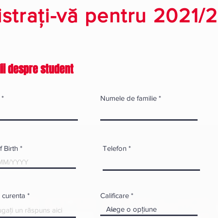
istrați-vă pentru 2021/
lii despre student
Numele de familie
r
 Birth
*
Telefon
e
q
u
i
r
e
 curenta
Calificare
d