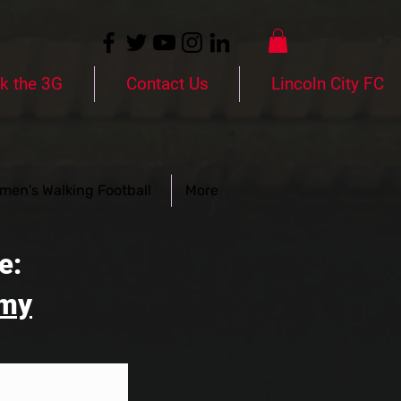
k the 3G
Contact Us
Lincoln City FC
men's Walking Football
More
re:
emy