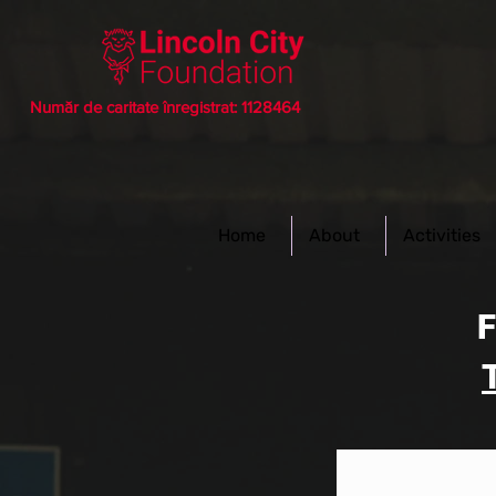
Număr de caritate înregistrat: 1128464
Home
About
Activities
F