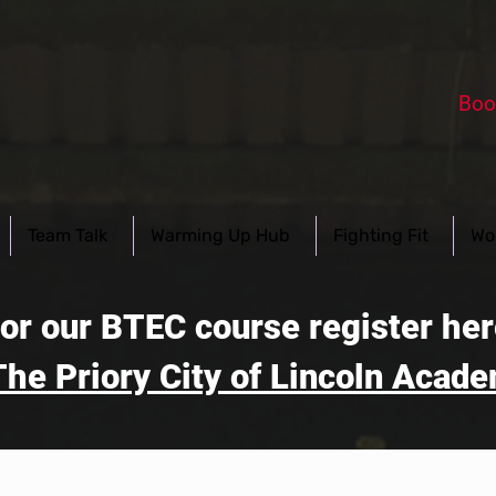
Boo
Team Talk
Warming Up Hub
Fighting Fit
Wo
or our BTEC course register he
The Priory City of Lincoln Acad