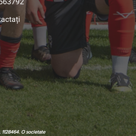
563792
tactați
r. 1128464. O societate