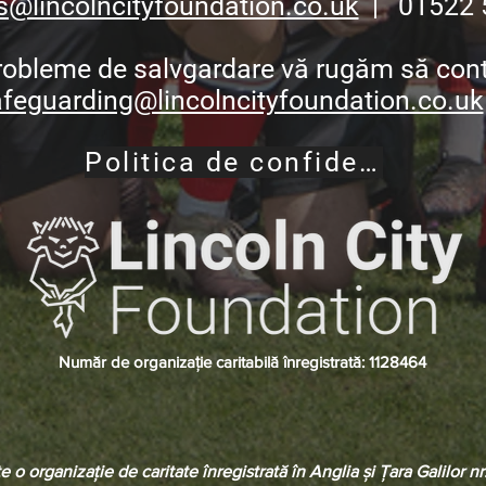
s@lincolncityfoundation.co.uk
| 01522 
robleme de salvgardare vă rugăm să con
feguarding@lincolncityfoundation.co.uk
Politica de confidențialitate
Număr de organizație caritabilă înregistrată: 1128464
 o organizație de caritate înregistrată în Anglia și Țara Galilor n