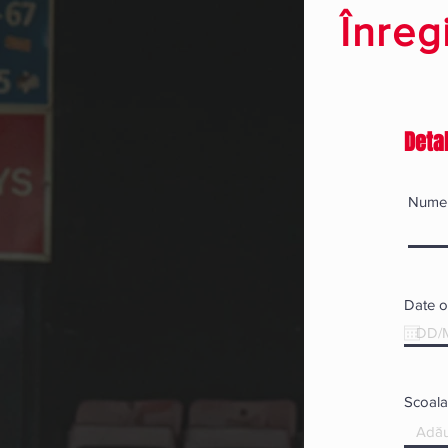
Înreg
Deta
Nume
Date of
Scoala