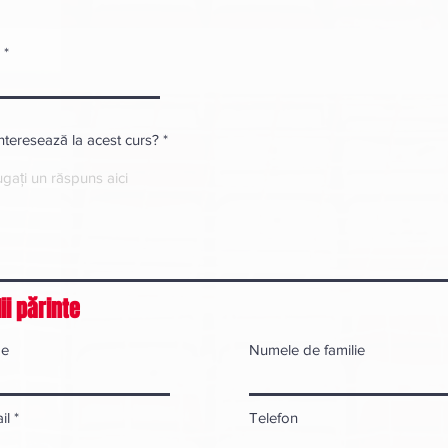
interesează la acest curs?
ii părinte
e
Numele de familie
il
Telefon