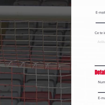
E-mail
Ce te 
Detal
Num
E-ma