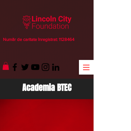
Număr de caritate înregistrat:
1128464
Academia BTEC