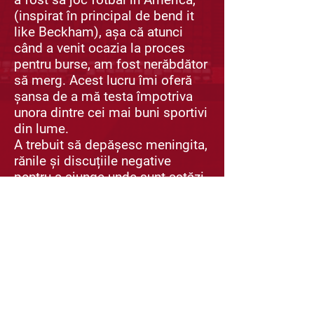
(inspirat în principal de bend it
like Beckham), așa că atunci
când a venit ocazia la proces
pentru burse, am fost nerăbdător
să merg. Acest lucru îmi oferă
șansa de a mă testa împotriva
unora dintre cei mai buni sportivi
din lume.
A trebuit să depășesc meningita,
rănile și discuțiile negative
pentru a ajunge unde sunt astăzi,
dar totul a meritat munca grea
pentru că „munca grea învinge
talentul când talentul nu
muncește din greu”. Cu
mulțumiri tutorilor mei minunați
și antrenorului meu de
academie”