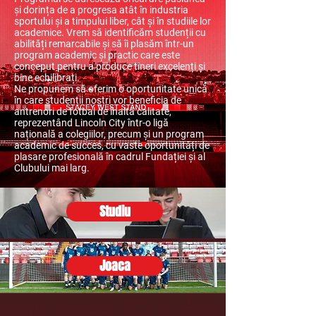
și dorința de a progresa atât în industria
sportului și a timpului liber, cât și în studiile lor
academice. Vrem să identificăm studenții cu
abilități remarcabile și să îi plasăm într-un
program academic și practic care este
conceput pentru a produce tineri excelenți și
bine echilibrați.
Ne propunem să oferim o oportunitate unică
în care studenții noștri vor beneficia de
antrenori de fotbal de înaltă calitate,
reprezentând Lincoln City într-o ligă
națională a colegiilor, precum și un program
academic de succes, cu vaste oportunități de
plasare profesională în cadrul Fundației și al
Clubului mai larg.
Studiu
Joaca