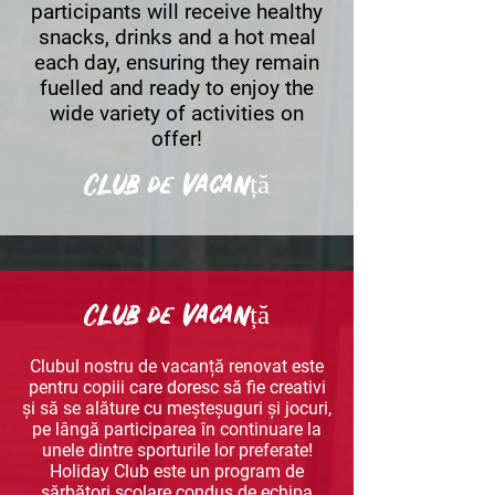
participants will receive healthy
snacks, drinks and a hot meal
each day, ensuring they remain
fuelled and ready to enjoy the
wide variety of activities on
offer!
Club de vacanță
Club de vacanță
Clubul nostru de vacanță renovat este
pentru copiii care doresc să fie creativi
și să se alăture cu meșteșuguri și jocuri,
pe lângă participarea în continuare la
unele dintre sporturile lor preferate!
Holiday Club este un program de
sărbători școlare condus de echipa