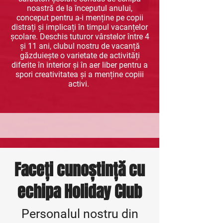
noastră de la începutul anului,
conceput pentru a-i menține pe copii
distrați și implicați în timpul vacanțelor
școlare. Deschis tuturor vârstelor între 4
și 11 ani, clubul nostru de vacanță
găzduiește o varietate de activități
diferite în interior și în aer liber pentru a
spori creativitatea și a menține copiii
activi.
Faceți cunoștință cu
echipa Holiday Club
Personalul nostru din