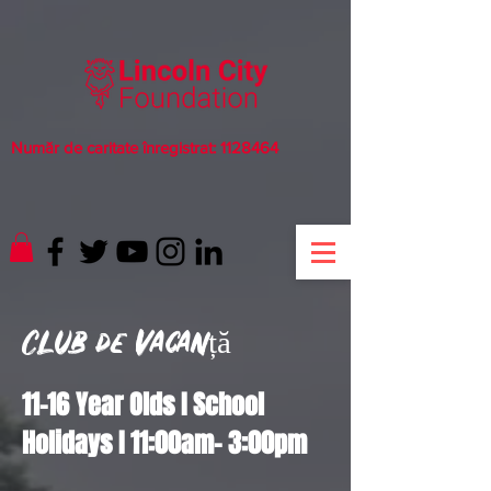
Număr de caritate înregistrat:
1128464
Club de vacanță
11-16 Year Olds I School
Holidays I 11:00am- 3:00pm