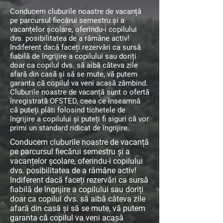
Conducem cluburile noastre de vacanță
pe parcursul fiecărui semestru și a
vacanțelor școlare, oferindu-i copilului
dvs. posibilitatea de a rămâne activ!
Indiferent dacă faceți rezervări ca sursă
fiabilă de îngrijire a copilului sau doriți
doar ca copilul dvs. să aibă câteva zile
afară din casă și să se mute, vă putem
garanta că copilul va veni acasă zâmbind.
Cluburile noastre de vacanță sunt o ofertă
înregistrată OFSTED, ceea ce înseamnă
că puteți plăti folosind tichetele de
îngrijire a copilului și puteți fi siguri că vor
primi un standard ridicat de îngrijire.
Conducem cluburile noastre de vacanță
pe parcursul fiecărui semestru și a
vacanțelor școlare, oferindu-i copilului
dvs. posibilitatea de a rămâne activ!
Indiferent dacă faceți rezervări ca sursă
fiabilă de îngrijire a copilului sau doriți
doar ca copilul dvs. să aibă câteva zile
afară din casă și să se mute, vă putem
garanta că copilul va veni acasă